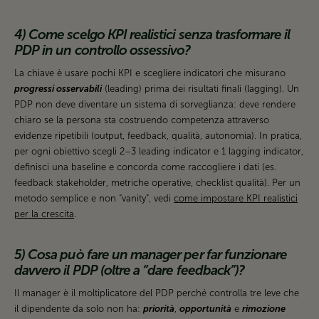
4) Come scelgo KPI realistici senza trasformare il
PDP in un controllo ossessivo?
La chiave è usare pochi KPI e scegliere indicatori che misurano
progressi osservabili
(leading) prima dei risultati finali (lagging). Un
PDP non deve diventare un sistema di sorveglianza: deve rendere
chiaro se la persona sta costruendo competenza attraverso
evidenze ripetibili (output, feedback, qualità, autonomia). In pratica,
per ogni obiettivo scegli 2–3 leading indicator e 1 lagging indicator,
definisci una baseline e concorda come raccogliere i dati (es.
feedback stakeholder, metriche operative, checklist qualità). Per un
metodo semplice e non “vanity”, vedi
come impostare KPI realistici
per la crescita
.
5) Cosa può fare un manager per far funzionare
davvero il PDP (oltre a “dare feedback”)?
Il manager è il moltiplicatore del PDP perché controlla tre leve che
il dipendente da solo non ha:
priorità
,
opportunità
e
rimozione