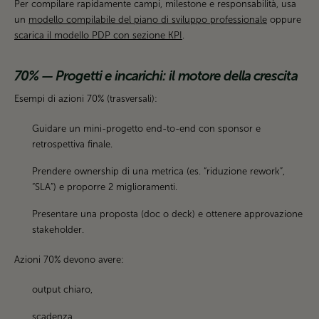
Per compilare rapidamente campi, milestone e responsabilità, usa
un
modello compilabile del piano di sviluppo professionale
oppure
scarica il modello PDP con sezione KPI
.
70% — Progetti e incarichi: il motore della crescita
Esempi di azioni 70% (trasversali):
Guidare un mini-progetto end-to-end con sponsor e
retrospettiva finale.
Prendere ownership di una metrica (es. “riduzione rework”,
“SLA”) e proporre 2 miglioramenti.
Presentare una proposta (doc o deck) e ottenere approvazione
stakeholder.
Azioni 70% devono avere:
output chiaro,
scadenza,