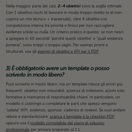
Nella maggior parte dei casi,
2–4 obiettivi
sono la soglia ottimale.
Con 1 obiettivo rischi di lavorare in modo troppo stretto (e di non
coprire un mix tecnico + trasversale); oltre 4 obiettivi crei
competizione interna tra priorità e finisci per non raccogliere
evidenze solide su nulla. Un criterio pratico è questo: se non riesci
a spiegare in 60 secondi “perché questi obiettivi” e “quali evidenze
porterai”, sono troppi o troppo vaghi. Per esempi pronti e
strutturati, usa gli
esempi di obiettivi e KPI per il PDP
.
3) È obbligatorio avere un template o posso
scriverlo in modo libero?
Puoi scriverlo in modo libero, ma un template riduce gli errori più
frequenti: obiettivi non misurabili, assenza di milestone, azioni solo
formative e mancanza di responsabilità chiare. In particolare, un
modello ti costringe a completare le parti che spesso vengono
“saltate” (KPI, evidenze, sponsor, cadenza di review). Se vuoi andare
veloce e standardizzare,
scarica il template e la checklist PDP
oppure usa il
modello compilabile del piano di sviluppo
professionale
per arrivare preparato al 1:1.