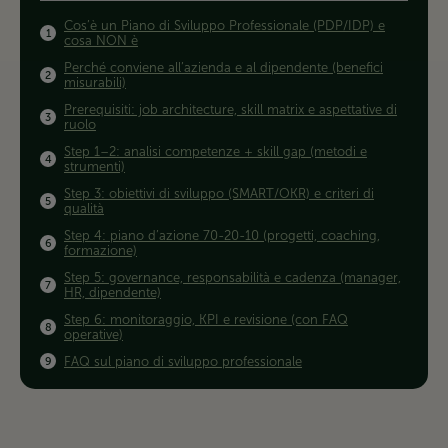
Cos’è un Piano di Sviluppo Professionale (PDP/IDP) e
cosa NON è
Perché conviene all’azienda e al dipendente (benefici
misurabili)
Prerequisiti: job architecture, skill matrix e aspettative di
ruolo
Step 1–2: analisi competenze + skill gap (metodi e
strumenti)
Step 3: obiettivi di sviluppo (SMART/OKR) e criteri di
qualità
Step 4: piano d’azione 70-20-10 (progetti, coaching,
formazione)
Step 5: governance, responsabilità e cadenza (manager,
HR, dipendente)
Step 6: monitoraggio, KPI e revisione (con FAQ
operative)
FAQ sul piano di sviluppo professionale