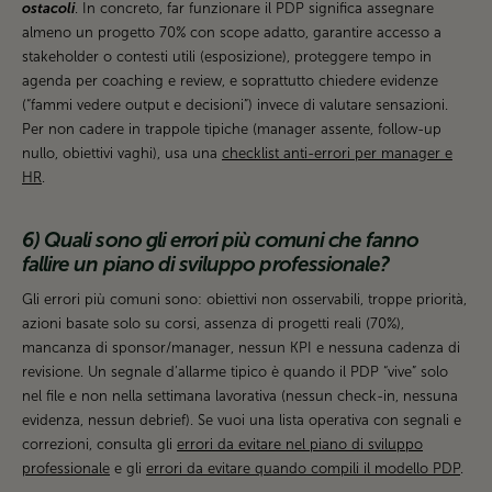
ostacoli
. In concreto, far funzionare il PDP significa assegnare
almeno un progetto 70% con scope adatto, garantire accesso a
stakeholder o contesti utili (esposizione), proteggere tempo in
agenda per coaching e review, e soprattutto chiedere evidenze
(“fammi vedere output e decisioni”) invece di valutare sensazioni.
Per non cadere in trappole tipiche (manager assente, follow-up
nullo, obiettivi vaghi), usa una
checklist anti-errori per manager e
HR
.
6) Quali sono gli errori più comuni che fanno
fallire un piano di sviluppo professionale?
Gli errori più comuni sono: obiettivi non osservabili, troppe priorità,
azioni basate solo su corsi, assenza di progetti reali (70%),
mancanza di sponsor/manager, nessun KPI e nessuna cadenza di
revisione. Un segnale d’allarme tipico è quando il PDP “vive” solo
nel file e non nella settimana lavorativa (nessun check-in, nessuna
evidenza, nessun debrief). Se vuoi una lista operativa con segnali e
correzioni, consulta gli
errori da evitare nel piano di sviluppo
professionale
e gli
errori da evitare quando compili il modello PDP
.