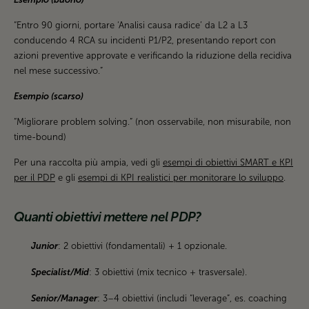
“Entro 90 giorni, portare ‘Analisi causa radice’ da L2 a L3
conducendo 4 RCA su incidenti P1/P2, presentando report con
azioni preventive approvate e verificando la riduzione della recidiva
nel mese successivo.”
Esempio (scarso)
“Migliorare problem solving.” (non osservabile, non misurabile, non
time-bound)
Per una raccolta più ampia, vedi gli
esempi di obiettivi SMART e KPI
per il PDP
e gli
esempi di KPI realistici per monitorare lo sviluppo
.
Quanti obiettivi mettere nel PDP?
Junior
: 2 obiettivi (fondamentali) + 1 opzionale.
Specialist/Mid
: 3 obiettivi (mix tecnico + trasversale).
Senior/Manager
: 3–4 obiettivi (includi “leverage”, es. coaching